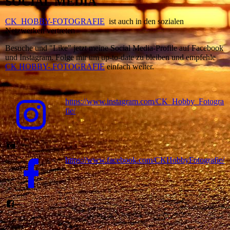
SOCIAL MEDIA
CK HOBBY-FOTOGRAFIE
ist auch in den sozialen
Netzwerken vertreten
Besuche und "Like" jetzt meine Social Media-Profile auf Facebook
und Instagram. Folge mir um up-to-date zu bleiben und empfehle
CK HOBBY-.FOTOGRAFIE
einfach weiter.
https://www.instagram.com/CK_Hobby_Fotogra
fie/
https://www.facebook.com/CKHobbyFotografie/