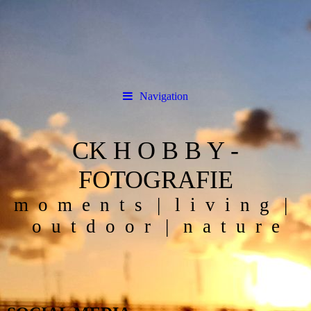
Navigation
CK H O B B Y -
FOTOGRAFIE
m o m e n t s | l i v i n g |
o u t d o o r | n a t u r e