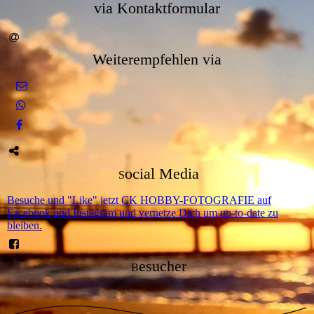
via Kontaktformular
Weiterempfehlen vi
a
ocial Media
S
Besuche und "Like" jetzt CK HOBBY-FOTOGRAFIE auf
Facebook und Instagram und vernetze Dich um up-to-date zu
bleiben.
esucher
B